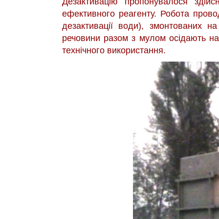
Дезактивацію пропонувалося здійс
ефективного реагенту. Робота пров
дезактивації води), змонтованих н
речовини разом з мулом осідають на 
технічного використання.