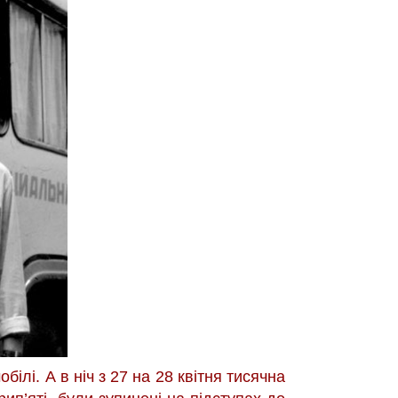
білі. А в ніч з 27 на 28 квітня тисячна