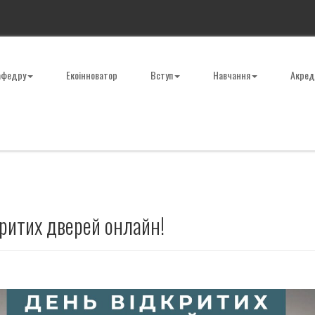
афедру
Екоінноватор
Вступ
Навчання
Акред
ритих дверей онлайн!