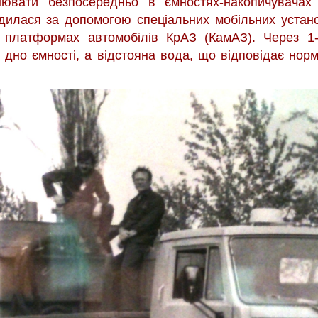
нювати безпосередньо в ємностях-накопичувачах
одилася за допомогою спеціальних мобільних устан
а платформах автомобілів КрАЗ (КамАЗ). Через 1-1
дно ємності, а відстояна вода, що відповідає нор