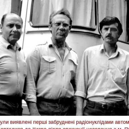
 були виявлені перші забруднені радіонуклідами автомо