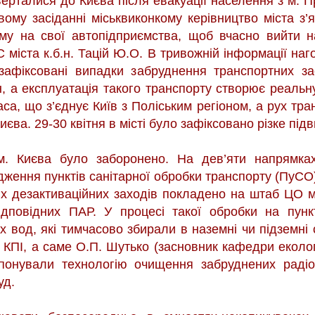
верталися до Києва після евакуації населення з м. П
овому засіданні міськвиконкому керівництво міста з’
му на свої автопідприємства, щоб вчасно вийти 
 міста к.б.н. Тацій Ю.О. В тривожній інформації наг
зафіксовані випадки забруднення транспортних за
, а експлуатація такого транспорту створює реальну
а, що з’єднує Київ з Поліським регіоном, а рух тран
єва. 29-30 квітня в місті було зафіксовано різке під
 м. Києва було заборонено. На дев’яти напрямках
дження пунктів санітарної обробки транспорту (ПуСО)
всіх дезактиваційних заходів покладено на штаб ЦО м
ідповідних ПАР. У процесі такої обробки на пункт
 вод, які тимчасово збирали в наземні чи підземні
КПІ, а саме О.П. Шутько (засновник кафедри екологі
опонували технологію очищення забруднених радіо
уд.