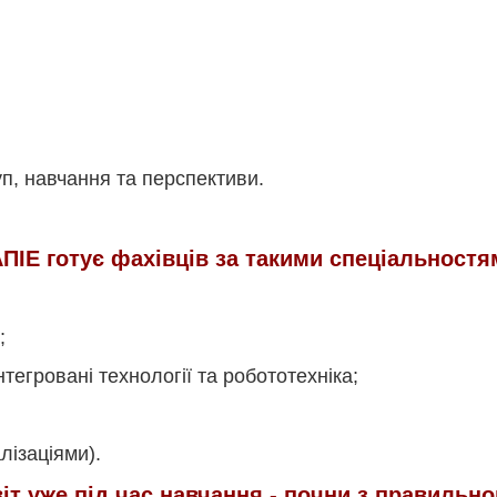
уп, навчання та перспективи.
ПІЕ готує фахівців за такими спеціальностя
;
тегровані технології та робототехніка;
лізаціями).
іт уже під час навчання - почни з правильно