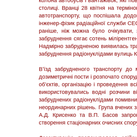
колона автобусів і вантажівок, які по
столиці. Вранці 28 квітня на термін
автотранспорту, що поспішала додо
інженер-фізик радіаційної служби СЕС
раніше, ніж можна було очікувати, 
забруднення сягає сотень мілірентген
Надмірно забрудненою виявилась трас
забруднення радіонуклідами вулиць Ки
В’їзд забрудненого транспорту до
дозиметричні пости і розпочато спору
об’єктів, організацію і проведення 
використовувались водні розчини в
забруднених радіонуклідами помивних
неординарних рішень. Група вчених з 
А.Д. Крисенко та В.П. Басов запр
створення стаціонарних очисних спор