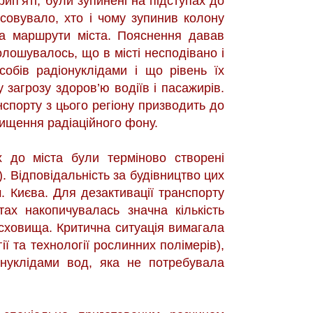
рип’яті, були зупинені на підступах до
ясовувало, хто і чому зупинив колону
на маршрути міста. Пояснення давав
олошувалось, що в місті несподівано і
собів радіонуклідами і що рівень їх
 загрозу здоров’ю водіїв і пасажирів.
спорту з цього регіону призводить до
вищення радіаційного фону.
 до міста були терміново створені
. Відповідальність за будівництво цих
. Києва. Для дезактивації транспорту
ах накопичувалась значна кількість
 сховища. Критична ситуація вимагала
ї та технології рослинних полімерів),
нуклідами вод, яка не потребувала