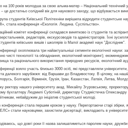
о на 100 років молодша за свою альма-матер – Національний технічний у
ів – це достатньо солідний вік для наукового заходу, що відбувається виня
група студентів Київської Політехніки вирішила відродити студентське 
», стала конференція «Екологія. Людина. Суспільство».
ізаційний комітет конференції складався винятково із студентів та аспіран
верстальників, редакторів, екскурсоводів та адміністраторів. Їхні зуси
студентів київських вишів і школярів із Малої академії наук "Дослідник".
онференції охоплювала три найактуальніші сегменти екологічної науки: з
чно чисті технології та обладнання, екологічний моніторинг); екоменеджм
ища та раціонального використання природних ресурсів, екологічний ауди
нференції взяло участь близько 3000 осіб, які представляли університети, 
 та далекого зарубіжжя: від Варшави до Владивостоку. В цілому, на наші
лорусь, Болгарія, Вірменія, Грузія, Іран, Казахстан, Латвія, Литва, Мол
ку ректору нашого університету акад. Михайлу Згуровському, проректор
ому бухгалтеру Людмилі Суботіній, директору Студмістечка Олександру 
ітникам, небайдужим до ініціатив студентської молоді.
 конференція стала першим кроком у науку. Перегортаючи старі збірки, я
«ЕЛС» стали науковцями, захистили дисертації, викладають в університетах
одіваюсь, що довгі роки її назва залишатиметься паролем науки, дружби