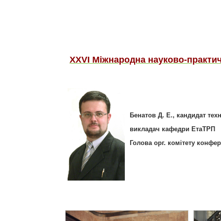
ХХVІ Міжнародна науково-практичн
Бенатов Д. Е., кандидат тех
викладач кафедри ЕтаТРП
Голова орг. комітету конфер