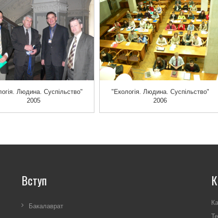
логія. Людина. Суспільство"
"Екологія. Людина. Суспільство"
2005
2006
Вступ
К
Ка
Бакалаврат
Те