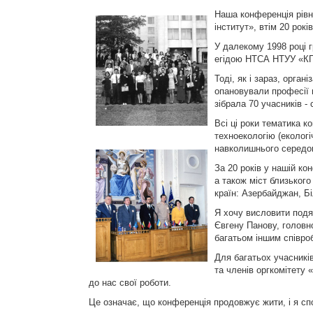
Наша конференція рівн
інститут», втім 20 рок
У далекому 1998 році 
егідою НТСА НТУУ «КПІ
Тоді, як і зараз, орган
опановували професії 
зібрала 70 учасників - 
Всі ці роки тематика к
техноекологію (екологі
навколишнього середов
За 20 років у нашій ко
а також міст близького
країн: Азербайджан, Бі
Я хочу висловити подя
Євгену Панову, головн
багатьом іншим співроб
Для багатьох учасників
та членів оргкомітету 
до нас свої роботи.
Це означає, що конференція продовжує жити, і я сп