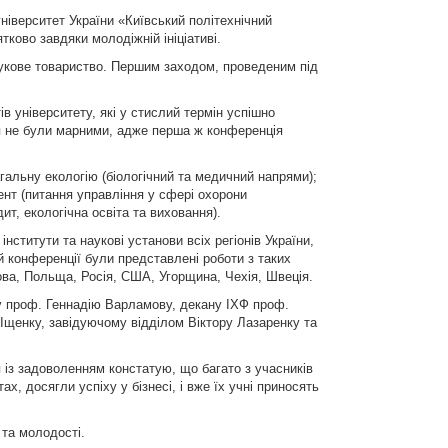
ніверситет України «Київський політехнічний
тково завдяки молодіжній ініціативі.
наукове товариство. Першим заходом, проведеним під
тів університету, які у стислий термін успішно
лля не були марними, адже перша ж конференція
агальну екологію (біологічний та медичний напрями);
ент (питання управління у сфері охорони
т, екологічна освіта та виховання).
інститути та наукові установи всіх регіонів України,
й конференції були представлені роботи з таких
дова, Польща, Росія, США, Угорщина, Чехія, Швеція.
у проф. Геннадію Варламову, декану ІХФ проф.
Іщенку, завідуючому відділом Віктору Лазаренку та
 із задоволенням констатую, що багато з учасників
, досягли успіху у бізнесі, і вже їх учні приносять
 та молодості.