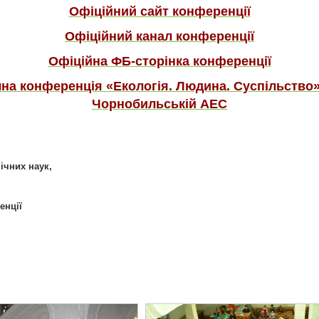
Офіційний сайт конференції
Офіційний канал конференції
Офіційна ФБ-сторінка конференції
а конференція «Екологія. Людина. Суспільство» 
Чорнобильській АЕС
нічних наук,
енції