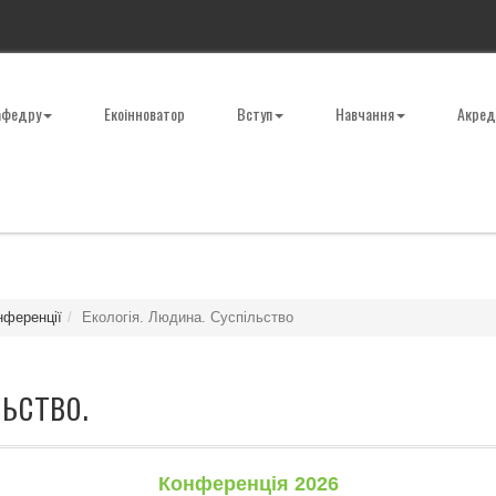
афедру
Екоінноватор
Вступ
Навчання
Акред
нференції
Екологія. Людина. Суспільство
ьство.
Конференція 2026