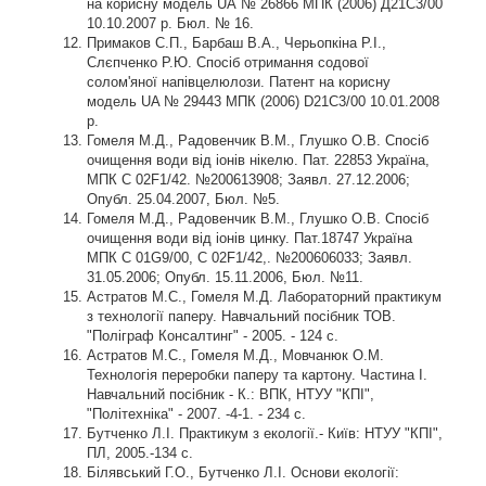
на корисну модель UА № 26866 МПК (2006) Д21С3/00
10.10.2007 р. Бюл. № 16.
Примаков С.П., Барбаш В.А., Черьопкіна Р.І.,
Слєпченко Р.Ю. Спосіб отримання содової
солом'яної напівцелюлози. Патент на корисну
модель UA № 29443 МПК (2006) D21С3/00 10.01.2008
р.
Гомеля М.Д., Радовенчик В.М., Глушко О.В. Спосіб
очищення води від іонів нікелю. Пат. 22853 Україна,
МПК С 02F1/42. №200613908; Заявл. 27.12.2006;
Опубл. 25.04.2007, Бюл. №5.
Гомеля М.Д., Радовенчик В.М., Глушко О.В. Спосіб
очищення води від іонів цинку. Пат.18747 Україна
МПК С 01G9/00, С 02F1/42,. №200606033; Заявл.
31.05.2006; Опубл. 15.11.2006, Бюл. №11.
Астратов М.С., Гомеля М.Д. Лабораторний практикум
з технології паперу. Навчальний посібник ТОВ.
"Поліграф Консалтинг" - 2005. - 124 с.
Астратов М.С., Гомеля М.Д., Мовчанюк О.М.
Технологія переробки паперу та картону. Частина І.
Навчальний посібник - К.: ВПК, НТУУ "КПІ",
"Політехніка" - 2007. -4-1. - 234 с.
Бутченко Л.І. Практикум з екології.- Київ: НТУУ "КПІ",
ПЛ, 2005.-134 с.
Білявський Г.О., Бутченко Л.І. Основи екології: