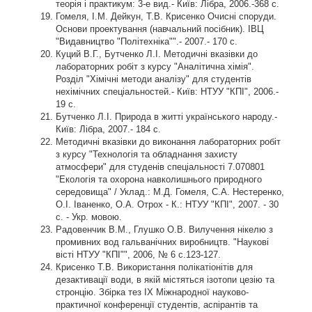
теорія і практикум: 3-е вид.- Київ: Лібра, 2006.-368 с.
Гомеля, І.М. Дейкун, Т.В. Крисенко Очисні споруди.
Основи проектування (навчальний посібник). ІВЦ
"Видавництво "Політехніка"".- 2007.- 170 с.
Куций В.Г., Бутченко Л.І. Методичні вказівки до
лабораторних робіт з курсу "Аналітична хімія".
Розділ "Хімічні методи аналізу" для студентів
нехімічних спеціальностей.- Київ: НТУУ "КПІ", 2006.-
19 с.
Бутченко Л.І. Природа в житті українського народу.-
Київ: Лібра, 2007.- 184 с.
Методичні вказівки до виконання лабораторних робіт
з курсу "Технологія та обладнання захисту
атмосфери" для студенів спеціальності 7.070801
"Екологія та охорона навколишнього природного
середовища" / Уклад.: М.Д. Гомеля, С.А. Нестеренко,
О.І. Іваненко, О.А. Отрох - К.: НТУУ "КПІ", 2007. - 30
с. - Укр. мовою.
Радовенчик В.М., Глушко О.В. Вилучення нікелю з
промивних вод гальванічних виробництв. "Наукові
вісті НТУУ "КПІ"", 2006, № 6 с.123-127.
Крисенко Т.В. Використання полікатіонітів для
дезактивації води, в якій містяться ізотопи цезію та
стронцію. Збірка тез ІХ Міжнародної науково-
практичної конференції студентів, аспірантів та