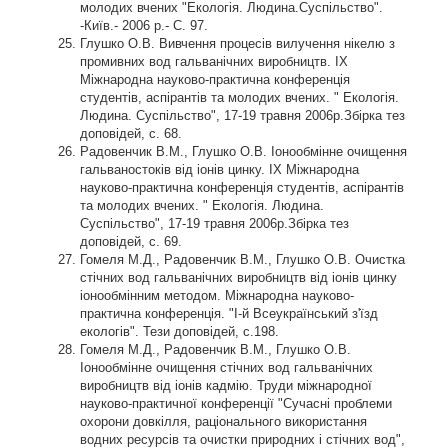
молодих вчених "Екологія. Людина.Суспільство".
-Київ.- 2006 р.- С. 97.
Глушко О.В. Вивчення процесів вилучення нікелю з
промивних вод гальванічних виробництв. IX
Міжнародна науково-практична конференція
студентів, аспірантів та молодих вчених. " Екологія.
Людина. Суспільство", 17-19 травня 2006р.Збірка тез
доповідей, с. 68.
Радовенчик В.М., Глушко О.В. Іонообмінне очищення
гальваностоків від іонів цинку. IX Міжнародна
науково-практична конференція студентів, аспірантів
та молодих вчених. " Екологія. Людина.
Суспільство", 17-19 травня 2006р.Збірка тез
доповідей, с. 69.
Гомеля М.Д., Радовенчик В.М., Глушко О.В. Очистка
стічних вод гальванічних виробництв від іонів цинку
іонообмінним методом. Міжнародна науково-
практична конференція. "I-й Всеукраїнський з'їзд
екологів". Тези доповідей, с.198.
Гомеля М.Д., Радовенчик В.М., Глушко О.В.
Іонообмінне очищення стічних вод гальванічних
виробництв від іонів кадмію. Труди міжнародної
науково-практичної конференції "Сучасні проблеми
охорони довкілля, раціонального використання
водних ресурсів та очистки природних і стічних вод",