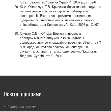
Київ, товариство "Знання України", 2007 р., с. 62-64.
Ю.А. Омельчук, Т.В. Крисенко Дезактивація води, що
містить ізотопи цезію та стронцію. Матеріали
конференції "Екологічні проблеми промислових
підприємств і перспективи їх вирішення в рамках
співробітництва з Євросоюзом".- Київ.-2007 р.- С. 67 -
69.
Глушко О.В., Юй Цзя Вивчення процесів
електрохімічного вилучення іонів кадмію з
відпрацьованих регенераційних розчинів. Збірка тез Х
Міжнародної науково-практичної конференції
студентів, аспірантів та молодих вчених "Екологія.
Людина. Суспільство". 89 с.
Освітні програми
Екологічна безпека