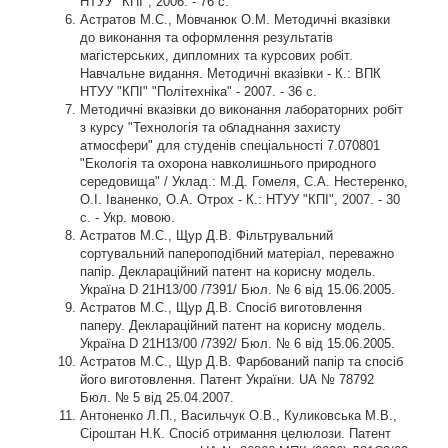
НТУУ "КПІ", 2006. - 76 с.
Астратов М.С., Мовчанюк О.М. Методичні вказівки
до виконання та оформлення результатів
магістерських, дипломних та курсових робіт.
Навчальне видання. Методичні вказівки - К.: ВПК
НТУУ "КПІ" "Політехніка" - 2007. - 36 с.
Методичні вказівки до виконання лабораторних робіт
з курсу "Технологія та обладнання захисту
атмосфери" для студенів спеціальності 7.070801
"Екологія та охорона навколишнього природного
середовища" / Уклад.: М.Д. Гомеля, С.А. Нестеренко,
О.І. Іваненко, О.А. Отрох - К.: НТУУ "КПІ", 2007. - 30
с. - Укр. мовою.
Астратов М.С., Щур Д.В. Фільтрувальний
сортувальний папероподібний матеріал, переважно
папір. Деклараційний патент на корисну модель.
Україна D 21Н13/00 /7391/ Бюл. № 6 від 15.06.2005.
Астратов М.С., Щур Д.В. Спосіб виготовлення
паперу. Деклараційний патент на корисну модель.
Україна D 21Н13/00 /7392/ Бюл. № 6 від 15.06.2005.
Астратов М.С., Щур Д.В. Фарбований папір та спосіб
його виготовлення. Патент України. UА № 78792
Бюл. № 5 від 25.04.2007.
Антоненко Л.П., Васильчук О.В., Куликовська М.В.,
Сіроштан Н.К. Спосіб отримання целюлози. Патент