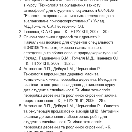
з курсу "Технологія та обладнання захисту
атмосфери" для студентів спеціальності 6.040106
"Екологія, охорона навколишнього середовища та
збалансоване природокористування" / Уклад.
М.Д.Гомеля, С.А.Нестеренко, О.І.
Іваненко, О.А.Отрох. - К.: НТУУ КПІ, 2007. - 30 с.
Основи загальної гідрології та гідрометрії:
Навчальний посібник для студентів спеціальності
6.040106 "Екологія, охорона навколишнього
середовища та збалансоване природокористування"
/ Уклад. Радовенчик В.М., Гомеля М.Д., Іваненко О.І.
- К.: НТУУ КПI, 2007. - 152 с.
Антоненко Л.П., Дейкун І.М., Черьопкіна Р.І.
Технологія виробництва деревної маси та
комплексна хімічна переробка деревини: Методичні
вказівки та контрольні завдання до вивчення курсу
для студентів спеціальності "Хімічна технологія
переробки деревини та рослинної сировини" заочна
форма навчання. - К., НТУУ "КПІ", 2006. - 28 с.
Антоненко Л.П., Дейкун І.М., Черьопкіна Р.І. Очистка
та рекуперація промислових викидів ЦПВ: Методичні
вказівки до виконання лабораторних робіт для
студентів спеціальності "Хімічна технологія
переробки деревини та рослинної сировини". - К.,