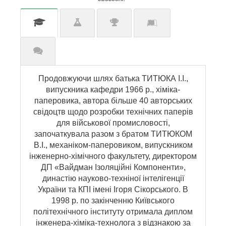
Продовжуючи шлях батька ТИТЮКА І.І.,
випускника кафедри 1966 р., хіміка-
паперовика, автора більше 40 авторських
свідоцтв щодо розробки технічних паперів
для військової промисловості,
започаткувала разом з братом ТИТЮКОМ
В.І., механіком-паперовиком, випускником
інженерно-хімічного факультету, директором
ДП «Вайдман Ізоляційні Компоненти»,
династію науково-техніної інтелігенції
України та КПІ імені Ігоря Сікорського. В
1998 р. по закінченню Київського
політехнічного інституту отримала диплом
інженера-хіміка-технолога з відзнакою за