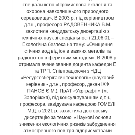
спеціальністю «Промислова екологія та
охорона навколишнього природного
середовища». В 2003 р. під керівництвом
д.т.н., професора РАДОВЕНЧИКА В.М.
захистила кандидатську дисертацію з
технічних наук зі спеціальності 21.06.01 –
Екологічна безпека на тему: «Очищення
стічних вод від іонів важких металів та
радіоізотопів феритним методом». В 2008 р.
отримала вчене звання доцента кафедри Е
та ТРП. Співпрацюючи з НДЦ
«Ресурсозберігаючі технології» (науковий
керівник - д.т.н., професор, декан ІХФ
ПАНОВ Є.М.), ПрАТ «Укрграфіт» (м.
Запоріжжя), під консультуванням д.т.н.,
професора, завідувача кафедрою ГОМЕЛІ
М.Д. в 2021 р. захистила докторську
дисертацію за темою: «Наукові основи
зниження екологічних ризиків забруднення
атмосферного повітря підприємствами