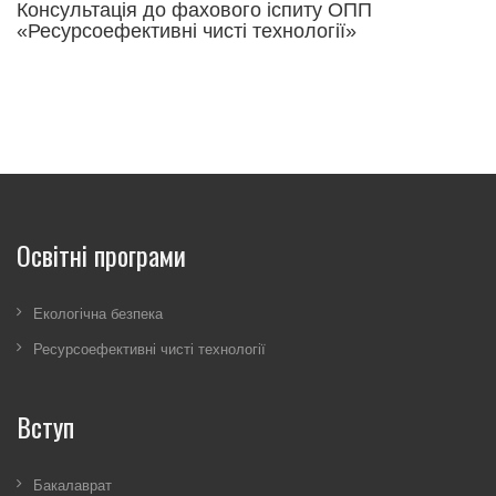
Консультація до фахового іспиту ОПП
У
«Ресурсоефективні чисті технології»
л
E
Освітні програми
Екологічна безпека
Ресурсоефективні чисті технології
Вступ
Бакалаврат