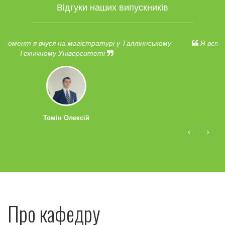
Відгуки наших випускників
ому
Я вступила до Лаппеенрантського технічного
університету (Фінляндія)
Ігнатюк Дарина
Про кафедру