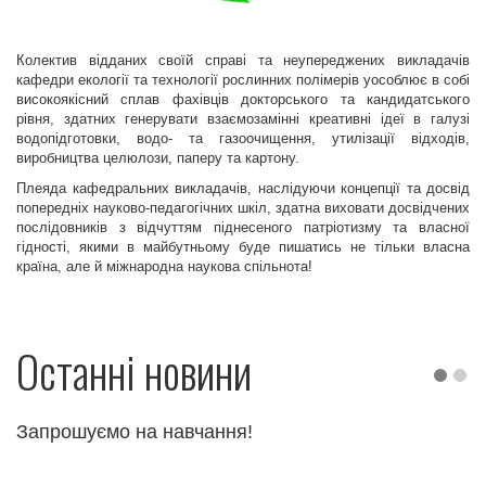
Колектив відданих своїй справі та неупереджених викладачів
кафедри екології та технології рослинних полімерів уособлює в собі
високоякісний сплав фахівців докторського та кандидатського
рівня, здатних генерувати взаємозамінні креативні ідеї в галузі
водопідготовки, водо- та газоочищення, утилізації відходів,
виробництва целюлози, паперу та картону.
Плеяда кафедральних викладачів, наслідуючи концепції та досвід
попередніх науково-педагогічних шкіл, здатна виховати досвідчених
послідовників з відчуттям піднесеного патріотизму та власної
гідності, якими в майбутньому буде пишатись не тільки власна
країна, але й міжнародна наукова спільнота!
Останні новини
Запрошуємо на навчання!
З