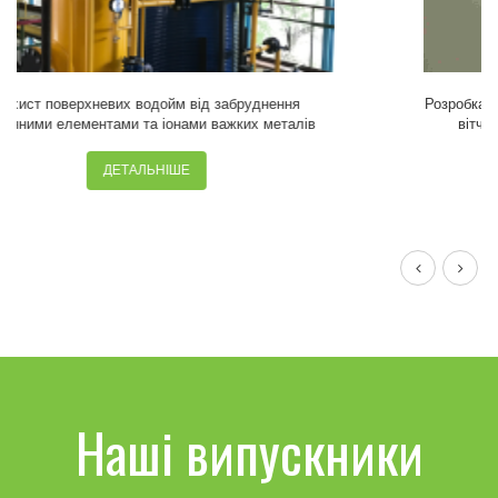
Розробка ресурсозберігаючих технологій перероблення
вітчизняної недеревної рослинної сировини у
целюлозовмісну продукцію
ДЕТАЛЬНІШЕ
Наші випускники